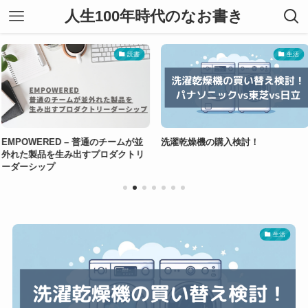
人生100年時代のなお書き
読書
生活
D – 普通のチームが並
洗濯乾燥機の購入検討！
熱狂させる
生み出すプロダクトリ
トマネジメ
生活